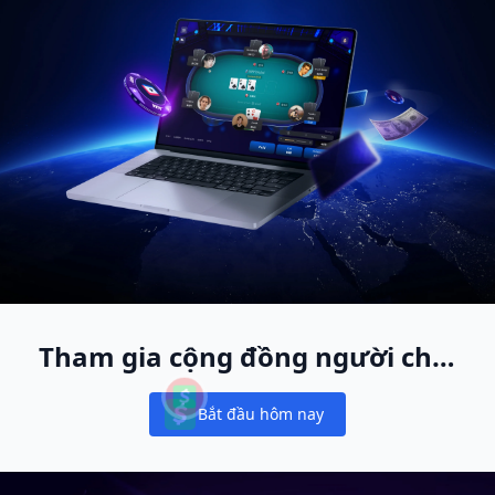
Tham gia cộng đồng người chơi
cash game lớn nhất thế giới
Bắt đầu hôm nay
Notifications