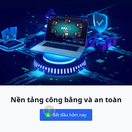
Nền tảng công bằng và an toàn
Bắt đầu hôm nay
Notifications