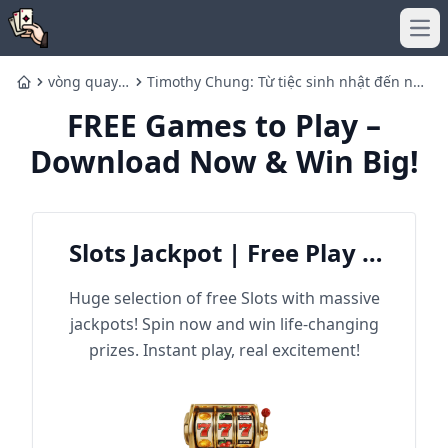
Ope
vòng quay
Timothy Chung: Từ tiệc sinh nhật đến nhà
Home
random
vô địch WPT Prime UK
FREE Games to Play –
Download Now & Win Big!
Slots Jackpot | Free Play &
Win Big
Huge selection of free Slots with massive
jackpots! Spin now and win life-changing
prizes. Instant play, real excitement!