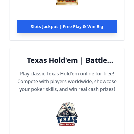
Slots Jackpot | Free Play & Win Big
Texas Hold'em | Battle
Online
Play classic Texas Hold'em online for free!
Compete with players worldwide, showcase
your poker skills, and win real cash prizes!