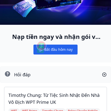
Nạp tiền ngay và nhận gói vé
WPT® Global của bạn
Bắt đầu hôm nay
Notifications
Hỏi đáp
Timothy Chung: Từ Tiệc Sinh Nhật Đến Nhà
Vô Địch WPT Prime UK
WPT
WPT Prime
Timothy Chung
Poker Chuyên Nghiệp