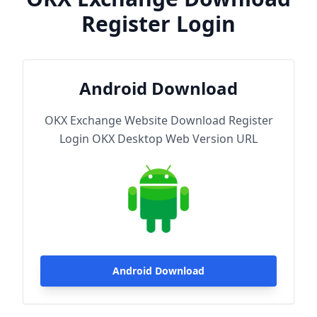
Register Login
Android Download
OKX Exchange Website Download Register
Login OKX Desktop Web Version URL
Android Download