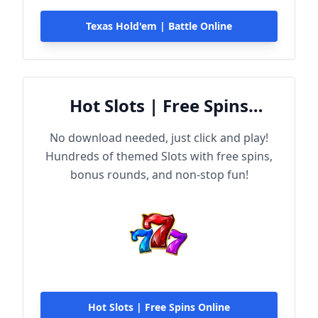
Texas Hold'em | Battle Online
Hot Slots | Free Spins
Online
No download needed, just click and play!
Hundreds of themed Slots with free spins,
bonus rounds, and non-stop fun!
Hot Slots | Free Spins Online