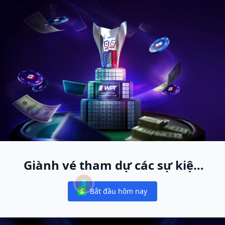
Giành vé tham dự các sự kiện
WPT trực tiếp toàn cầu
Bắt đầu hôm nay
Notifications