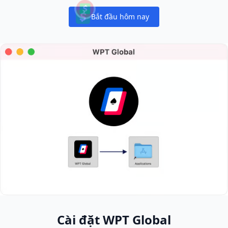
Bắt đầu hôm nay
Notifications
Cài đặt WPT Global