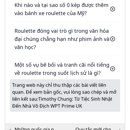
Khi nào và tại sao số 0 kép được thêm
vào bánh xe roulette của Mỹ?
Roulette đóng vai trò gì trong văn hóa
đại chúng chẳng hạn như phim ảnh và
văn học?
Một số vụ bê bối và tranh cãi nổi tiếng
về roulette trong suốt lịch sử là gì?
Trang web này chỉ thu thập các bài viết liên
quan. Để xem bản gốc, vui lòng sao chép và mở
liên kết sau:
Timothy Chung: Từ Tiệc Sinh Nhật
Đến Nhà Vô Địch WPT Prime UK
Những quốc gia nào
Quy tắc mới cho