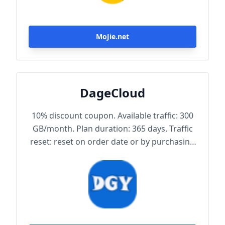
MoJie.net
DageCloud
10% discount coupon. Available traffic: 300
GB/month. Plan duration: 365 days. Traffic
reset: reset on order date or by purchasing
traffic package. Maximum achievable
bandwidth: 1000 Mbps. Node protocol:
Trojan.