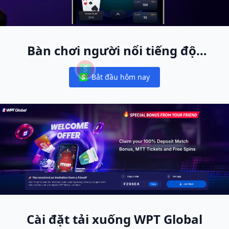
Bàn chơi người nổi tiếng độc
nhất
Bắt đầu hôm nay
Notifications
Cài đặt tải xuống WPT Global