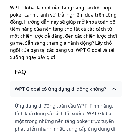
WPT Global là một nền tảng sáng tạo kết hợp
poker cạnh tranh với trải nghiệm dựa trên cộng
đồng. Hướng dẫn này sẽ giúp mở khóa toàn bộ
tiềm năng của nền tảng cho tất cả các cách từ
một chiến lược dễ dàng, đến các chiến lược chơi
game. Sẵn sàng tham gia hành động? Lấy chỗ
ngồi của bạn tại các bảng với WPT Global và tải
xuống ngay bây giờ!
FAQ
WPT Global có ứng dụng di động không?
Ứng dụng di động toàn cầu WPT: Tính năng,
tính khả dụng và cách tải xuống WPT Global,
một trong những nền tảng poker trực tuyến
phát triển nhanh nhất, cung cấp ứng dụng di