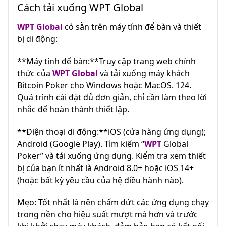
Cách tải xuống WPT Global
WPT Global
có sẵn trên máy tính để bàn và thiết
bị di động:
**Máy tính để bàn:**Truy cập trang web chính
thức của
WPT Global
và tải xuống máy khách
Bitcoin Poker cho Windows hoặc MacOS. 124.
Quá trình cài đặt đủ đơn giản, chỉ cần làm theo lời
nhắc để hoàn thành thiết lập.
**Điện thoại di động:**iOS (cửa hàng ứng dụng);
Android (Google Play). Tìm kiếm “
WPT
Global
Poker” và tải xuống ứng dụng. Kiểm tra xem thiết
bị của bạn ít nhất là Android 8.0+ hoặc iOS 14+
(hoặc bất kỳ yêu cầu của hệ điều hành nào).
Mẹo: Tốt nhất là nên chấm dứt các ứng dụng chạy
trong nền cho hiệu suất mượt mà hơn và trước