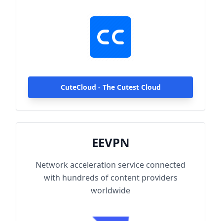
hundreds of content providers worldwide.
With up to 2000Mbps single-line access
capacity and 1000+ high-speed servers
globally, enjoy fast and stable connections
anytime, anywhere.
CuteCloud - The Cutest Cloud
EEVPN
Network acceleration service connected
with hundreds of content providers
worldwide