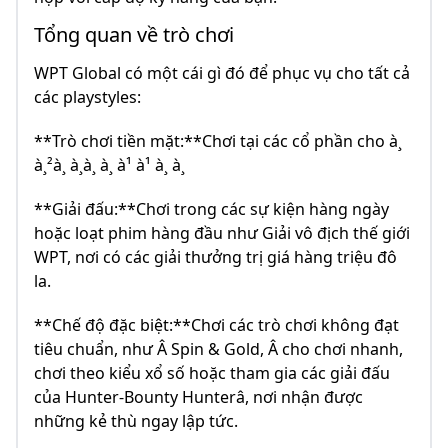
Tổng quan về trò chơi
WPT Global có một cái gì đó để phục vụ cho tất cả
các playstyles:
**Trò chơi tiền mặt:**Chơi tại các cổ phần cho à¸
à¸²à¸ à¸à¸ à¸ à¹ à¹ à¸ à¸
**Giải đấu:**Chơi trong các sự kiện hàng ngày
hoặc loạt phim hàng đầu như Giải vô địch thế giới
WPT, nơi có các giải thưởng trị giá hàng triệu đô
la.
**Chế độ đặc biệt:**Chơi các trò chơi không đạt
tiêu chuẩn, như Â Spin & Gold, Â cho chơi nhanh,
chơi theo kiểu xổ số hoặc tham gia các giải đấu
của Hunter-Bounty Hunterâ, nơi nhận được
những kẻ thù ngay lập tức.