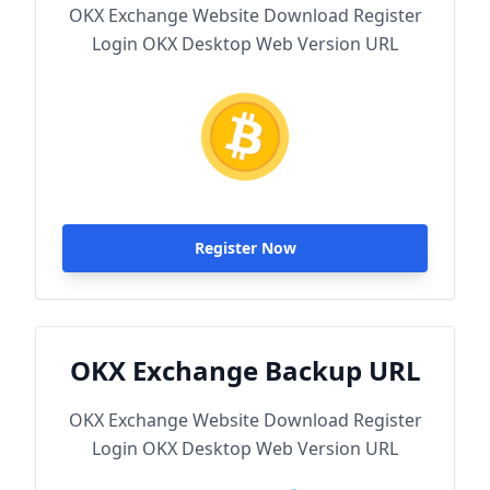
OKX Exchange Website Download Register
Login OKX Desktop Web Version URL
Register Now
OKX Exchange Backup URL
OKX Exchange Website Download Register
Login OKX Desktop Web Version URL