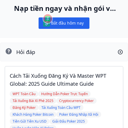
Nạp tiền ngay và nhận gói vé
WPT® Global của bạn
Bắt đầu hôm nay
Notifications
Hỏi đáp
Cách Tải Xuống Đăng Ký Và Master WPT
Global: 2025 Guide Ultimate Guide
WPT Toàn Cầu
Hướng Dẫn Poker Trực Tuyến
Tải Xuống Bài Xì Phé 2025
Cryptocurrency Poker
Đăng Ký Poker
Tải Xuống Toàn Cầu WPT
Khách Hàng Poker Bitcoin
Poker Đăng Nhập Xã Hội
Tiền Gửi Tiền Xu USD
Giải Đấu Poker 2025