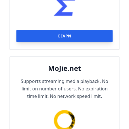
EEVPN
MoJie.net
Supports streaming media playback. No
limit on number of users. No expiration
time limit. No network speed limit.