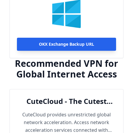
OKX Exchange Backup URL
Recommended VPN for
Global Internet Access
CuteCloud - The Cutest
Cloud
CuteCloud provides unrestricted global
network acceleration. Access network
acceleration services connected with