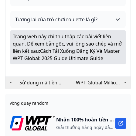
Tương lai của trò chơi roulette là gì?
Trang web này chỉ thu thập các bài viết liên
quan. Để xem bản gốc, vui lòng sao chép và mở
liên kết sau:
Cách Tải Xuống Đăng Ký Và Master
WPT Global: 2025 Guide Ultimate Guide
Sử dụng mã tiền
WPT Global Million
thưởng WPT777 để
Hyper PKO
yêu cầu ưu đãi đặc
Showdown: Chi tiết
vòng quay random
biệt của bạn tại WPT
& Hướng dẫn sự kiện
Global
Nhận 100% hoàn tiền khi nạp lần đầu
Giải thưởng hàng ngày đảm bảo 10,000 USD