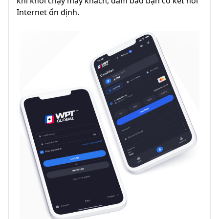
khi khởi chạy máy khách, đảm bảo bạn có kết nối
Internet ổn định.