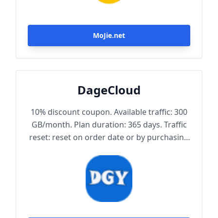
MoJie.net
DageCloud
10% discount coupon. Available traffic: 300
GB/month. Plan duration: 365 days. Traffic
reset: reset on order date or by purchasing
traffic package. Maximum achievable
bandwidth: 1000 Mbps. Node protocol:
Trojan.