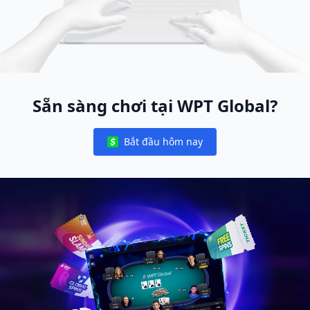
Sẵn sàng chơi tại WPT Global?
Bắt đầu hôm nay
Notifications