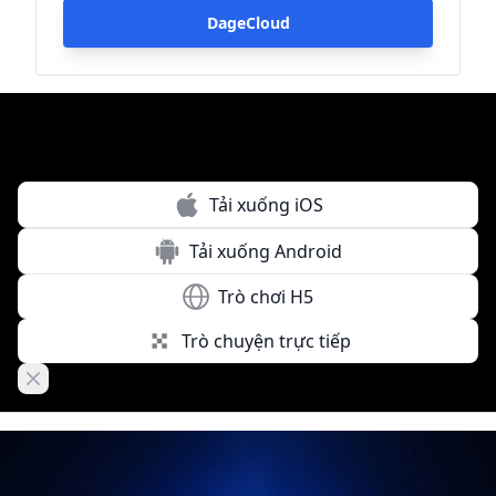
DageCloud
Tải xuống iOS
Tải xuống Android
Trò chơi H5
Trò chuyện trực tiếp
Close banner