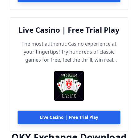
Live Casino | Free Trial Play
The most authentic Casino experience at
your fingertips! Try hundreds of classic
games for free, feel the thrill, win real
rewards!
Live Casino | Free Trial Play
OKX Exchange Download