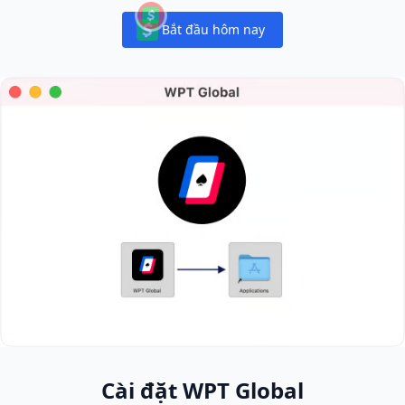
Bắt đầu hôm nay
Notifications
Cài đặt WPT Global