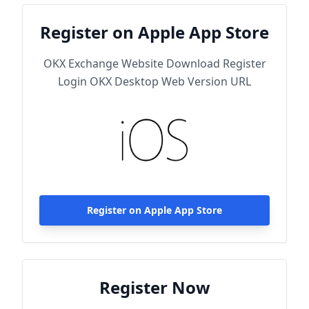
Register on Apple App Store
OKX Exchange Website Download Register
Login OKX Desktop Web Version URL
Register on Apple App Store
Register Now