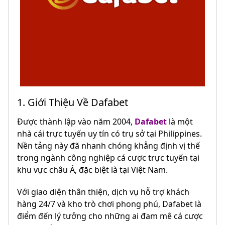
1. Giới Thiệu Về Dafabet
Được thành lập vào năm 2004,
Dafabet
là một
nhà cái trực tuyến uy tín có trụ sở tại Philippines.
Nền tảng này đã nhanh chóng khẳng định vị thế
trong ngành công nghiệp cá cược trực tuyến tại
khu vực châu Á, đặc biệt là tại Việt Nam.
Với giao diện thân thiện, dịch vụ hỗ trợ khách
hàng 24/7 và kho trò chơi phong phú, Dafabet là
điểm đến lý tưởng cho những ai đam mê cá cược