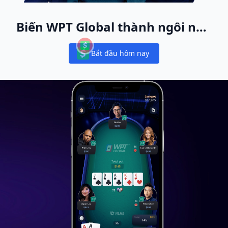
Biến WPT Global thành ngôi nhà
poker online mới của bạn
Bắt đầu hôm nay
Notifications