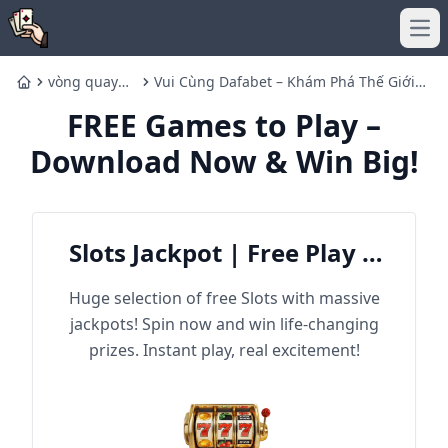
Ope
vòng quay
Vui Cùng Dafabet – Khám Phá Thế Giới
Home
random
Cá Cược Đẳng Cấp
FREE Games to Play –
Download Now & Win Big!
Slots Jackpot | Free Play &
Win Big
Huge selection of free Slots with massive
jackpots! Spin now and win life-changing
prizes. Instant play, real excitement!