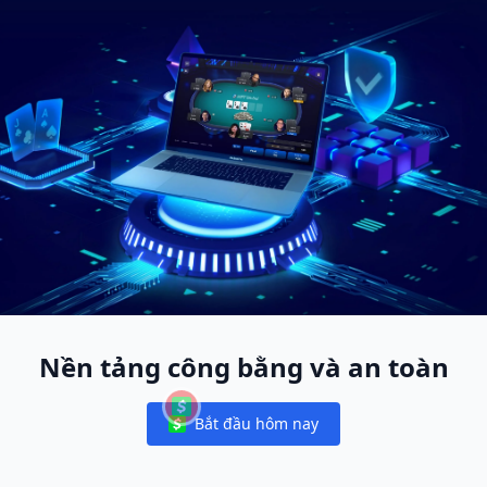
Nền tảng công bằng và an toàn
Bắt đầu hôm nay
Notifications