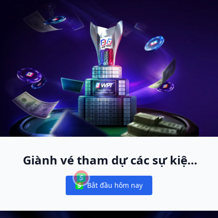
Giành vé tham dự các sự kiện
WPT trực tiếp toàn cầu
Bắt đầu hôm nay
Notifications