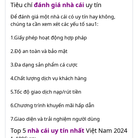
Tiêu chí
đánh giá nhà cái
uy tín
Để đánh giá một nhà cái có uy tín hay không,
chúng ta cần xem xét các yếu tố sau1:
1.Giấy phép hoạt động hợp pháp
2.Độ an toàn và bảo mật
3.Đa dạng sản phẩm cá cược
4.Chất lượng dịch vụ khách hàng
5.Tốc độ giao dịch nạp/rút tiền
6.Chương trình khuyến mãi hấp dẫn
7.Giao diện và trải nghiệm người dùng
Top 5
nhà cái uy tín nhất
Việt Nam 2024