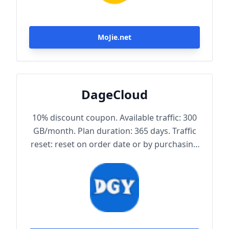
MoJie.net
DageCloud
10% discount coupon. Available traffic: 300
GB/month. Plan duration: 365 days. Traffic
reset: reset on order date or by purchasing
traffic package. Maximum achievable
bandwidth: 1000 Mbps. Node protocol:
Trojan.