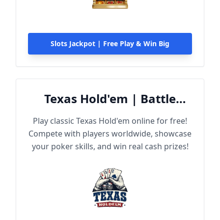
Slots Jackpot | Free Play & Win Big
Texas Hold'em | Battle
Online
Play classic Texas Hold'em online for free!
Compete with players worldwide, showcase
your poker skills, and win real cash prizes!