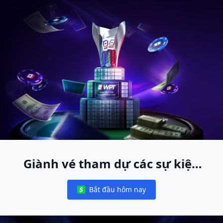
Giành vé tham dự các sự kiện
WPT trực tiếp toàn cầu
Bắt đầu hôm nay
Notifications