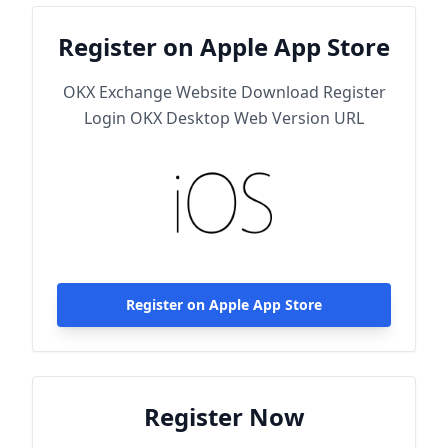
Register on Apple App Store
OKX Exchange Website Download Register
Login OKX Desktop Web Version URL
Register on Apple App Store
Register Now