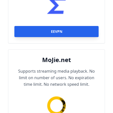
EEVPN
MoJie.net
Supports streaming media playback. No
limit on number of users. No expiration
time limit. No network speed limit.