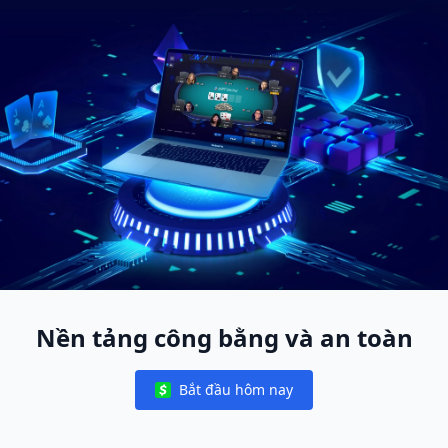
Nền tảng công bằng và an toàn
Bắt đầu hôm nay
Notifications