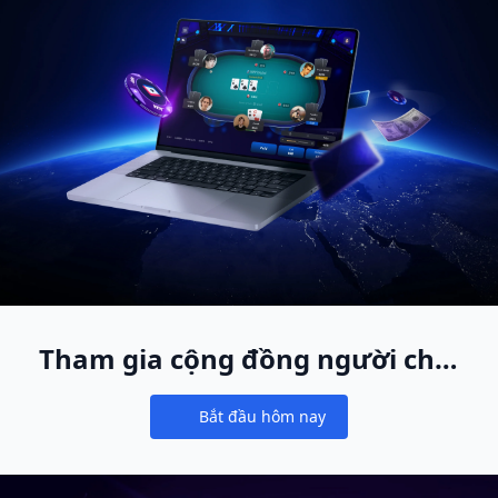
Tham gia cộng đồng người chơi
cash game lớn nhất thế giới
Bắt đầu hôm nay
Notifications