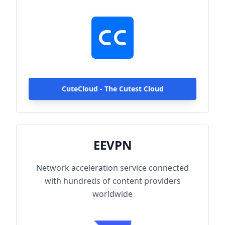
hundreds of content providers worldwide.
With up to 2000Mbps single-line access
capacity and 1000+ high-speed servers
globally, enjoy fast and stable connections
anytime, anywhere.
CuteCloud - The Cutest Cloud
EEVPN
Network acceleration service connected
with hundreds of content providers
worldwide