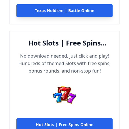
Texas Hold'em | Battle Online
Hot Slots | Free Spins
Online
No download needed, just click and play!
Hundreds of themed Slots with free spins,
bonus rounds, and non-stop fun!
Hot Slots | Free Spins Online