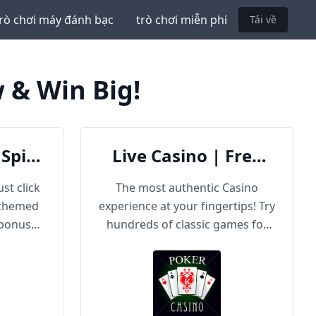
trò chơi máy đánh bạc
trò chơi miễn phí
Tải về
 & Win Big!
 Spins
Live Casino | Free
Trial Play
st click
The most authentic Casino
 themed
experience at your fingertips! Try
 bonus
hundreds of classic games for
 fun!
free, feel the thrill, win real
rewards!