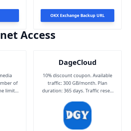
OKX Exchange Backup URL
net Access
DageCloud
media
10% discount coupon. Available
umber of
traffic: 300 GB/month. Plan
e limit.
duration: 365 days. Traffic reset:
mit.
reset on order date or by
purchasing traffic package.
Maximum achievable bandwidth:
1000 Mbps. Node protocol:
Trojan.