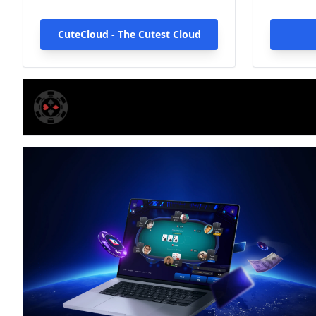
globally, enjoy fast and stable
connections anytime, anywhere.
CuteCloud - The Cutest Cloud