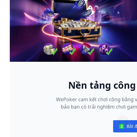
Nền tảng công
WePoker cam kết chơi công bằng v
bảo bạn có trải nghiệm chơi gam
Bắt 
Notificat