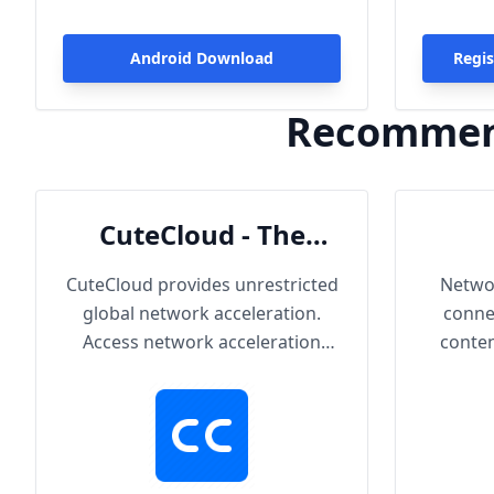
Android Download
Regis
Recommend
CuteCloud - The
Cutest Cloud
CuteCloud provides unrestricted
Networ
global network acceleration.
conne
Access network acceleration
conten
services connected with
hundreds of content providers
worldwide. With up to 2000Mbps
single-line access capacity and
1000+ high-speed servers