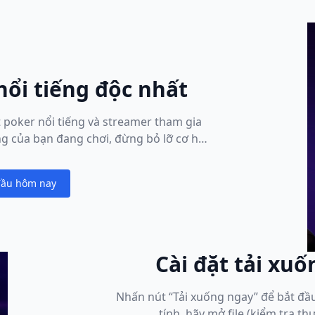
nổi tiếng độc nhất
 poker nổi tiếng và streamer tham gia
ng của bạn đang chơi, đừng bỏ lỡ cơ hội
iao lưu cùng họ!
đầu hôm nay
ions
Cài đặt tải xu
Nhấn nút “Tải xuống ngay” để bắt đầ
tính, hãy mở file (kiểm tra t