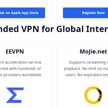
ter on Apple App Store
Register Now
ed VPN for Global Inter
EEVPN
MoJie.net
k acceleration service
Supports streaming 
cted with hundreds of
playback. No limit on n
t providers worldwide
users. No expiration tim
No network speed li