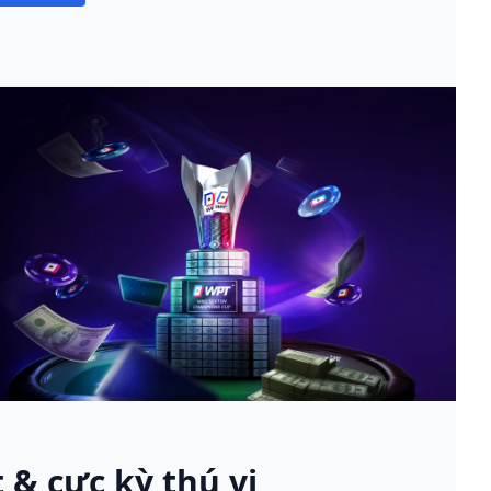
 & cực kỳ thú vị