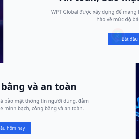
WPT Global được xây dựng để mang lại
hào về mức độ bả
Bắt đầu
Notification
 bằng và an toàn
à bảo mật thông tin người dùng, đảm
e minh bạch, công bằng và an toàn.
đầu hôm nay
ions