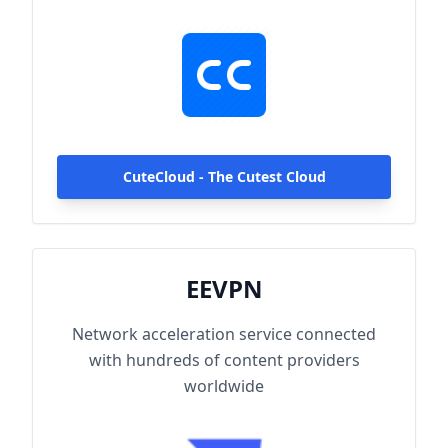
hundreds of content providers worldwide.
With up to 2000Mbps single-line access
capacity and 1000+ high-speed servers
globally, enjoy fast and stable connections
anytime, anywhere.
CuteCloud - The Cutest Cloud
EEVPN
Network acceleration service connected
with hundreds of content providers
worldwide