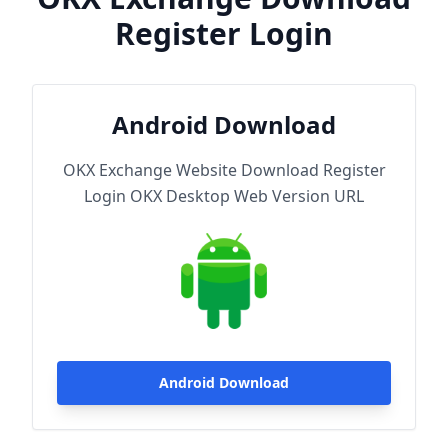
Register Login
Android Download
OKX Exchange Website Download Register
Login OKX Desktop Web Version URL
Android Download