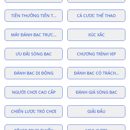
TIỀN THƯỞNG TIẾN TRIỂN
CÁ CƯỢC THỂ THAO
MÁY ĐÁNH BẠC TRỰC TUYẾN
XÚC XẮC
ƯU ĐÃI SÒNG BẠC
CHƯƠNG TRÌNH VIP
ĐÁNH BẠC DI ĐỘNG
ĐÁNH BẠC CÓ TRÁCH NHIỆ
NGƯỜI CHƠI CAO CẤP
ĐÁNH GIÁ SÒNG BẠC
CHIẾN LƯỢC TRÒ CHƠI
GIẢI ĐẤU