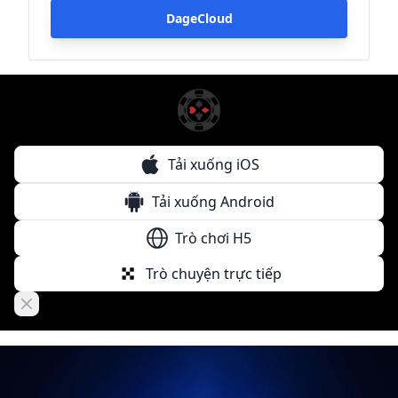
DageCloud
Tải xuống iOS
Tải xuống Android
Trò chơi H5
Trò chuyện trực tiếp
Close banner