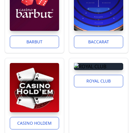
BARBUT
BACCARAT
ROYAL CLUB
CASINO HOLDEM