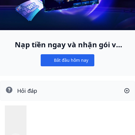
Nạp tiền ngay và nhận gói vé
WPT® Global của bạn
Bắt đầu hôm nay
Notifications
Hỏi đáp