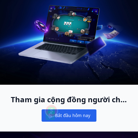
Tham gia cộng đồng người chơi
cash game lớn nhất thế giới
Bắt đầu hôm nay
Notifications