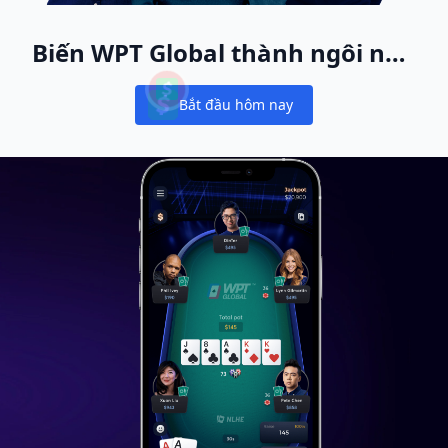
Biến WPT Global thành ngôi nhà
poker online mới của bạn
Bắt đầu hôm nay
Notifications