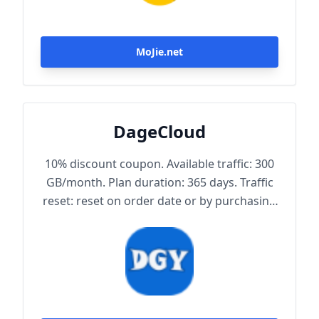
MoJie.net
DageCloud
10% discount coupon. Available traffic: 300
GB/month. Plan duration: 365 days. Traffic
reset: reset on order date or by purchasing
traffic package. Maximum achievable
bandwidth: 1000 Mbps. Node protocol:
Trojan.