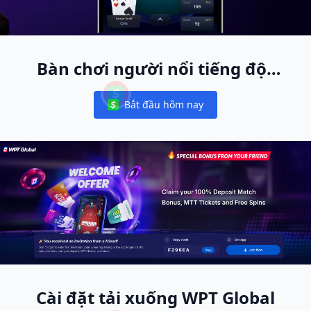
Bàn chơi người nổi tiếng độc
nhất
Bắt đầu hôm nay
Notifications
Cài đặt tải xuống WPT Global