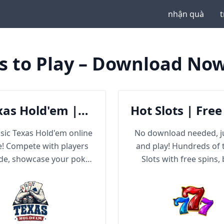
nhận quà
 to Play – Download Now
xas Hold'em |
Hot Slots | Free
attle Online
Online
ssic Texas Hold'em online
No download needed, ju
e! Compete with players
and play! Hundreds of
de, showcase your poker
Slots with free spins,
 and win real cash prizes!
rounds, and non-stop