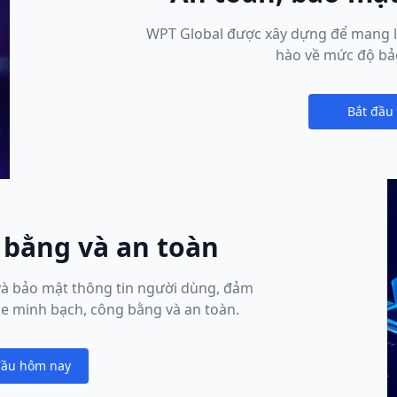
WPT Global được xây dựng để mang lại
hào về mức độ bả
Bắt đầu
Notification
 bằng và an toàn
à bảo mật thông tin người dùng, đảm
e minh bạch, công bằng và an toàn.
đầu hôm nay
ions