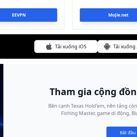
EEVPN
MoJie.net
Tải xuống iOS
Tải xuống
Tham gia cộng đồn
game lớn nh
Bên cạnh Texas Hold'em, nền tảng còn
Fishing Master, game di động, Bl
Bắt đầu
Notification