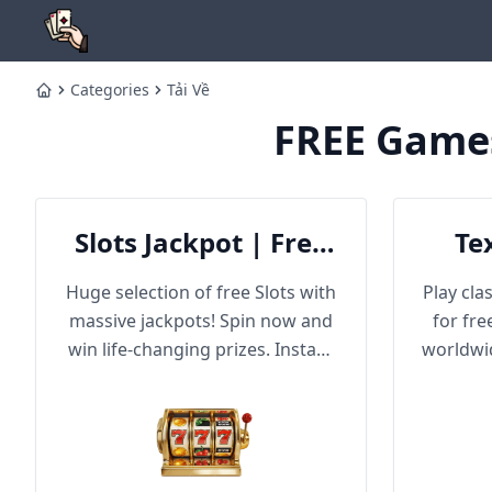
Categories
Tải Về
Home
FREE Games
Slots Jackpot | Free
Te
Play & Win Big
B
Huge selection of free Slots with
Play cla
massive jackpots! Spin now and
for fre
win life-changing prizes. Instant
worldwi
play, real excitement!
skills,