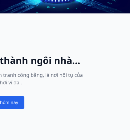
 thành ngôi nhà
 mới của bạn
h tranh công bằng, là nơi hội tụ của
ơi vĩ đại.
 hôm nay
s