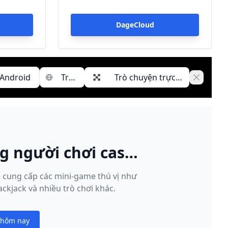
DageCloud
 Android
Trò
Trò chuyện trực
Close ba
chơi
tiếp
H5
g người chơi cash
ất thế giới
 cung cấp các mini-game thú vị như
ackjack và nhiều trò chơi khác.
 hôm nay
s