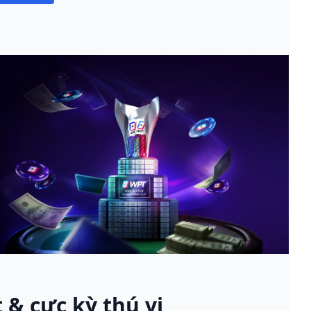
 & cực kỳ thú vị