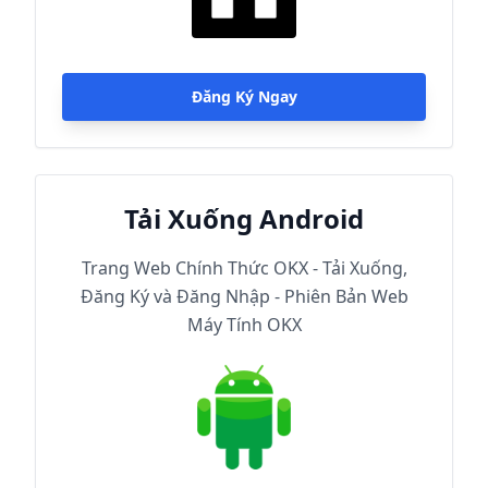
Đăng Ký Ngay
Tải Xuống Android
Trang Web Chính Thức OKX - Tải Xuống,
Đăng Ký và Đăng Nhập - Phiên Bản Web
Máy Tính OKX