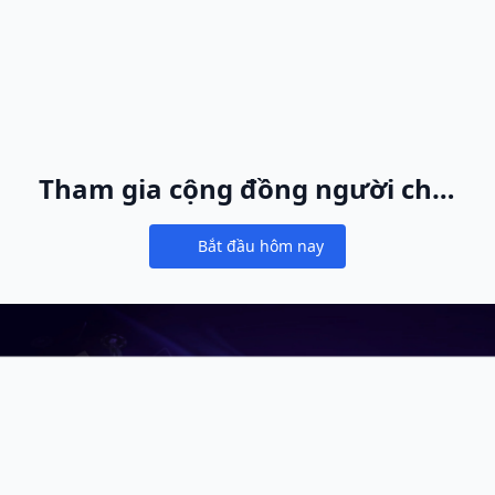
Tham gia cộng đồng người chơi
cash game lớn nhất thế giới
Bắt đầu hôm nay
Notifications