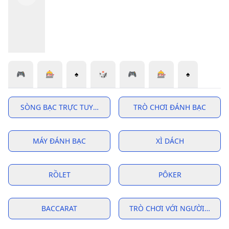
Previous
Next
🎮
🎰
♠️
🎲
🎮
🎰
♠️
SÒNG BẠC TRỰC TUYẾN
TRÒ CHƠI ĐÁNH BẠC
MÁY ĐÁNH BẠC
XÌ DÁCH
RỒLET
PÔKER
BACCARAT
TRÒ CHƠI VỚI NGƯỜI CHIA B