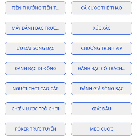
TIỀN THƯỞNG TIẾN TRIỂN
CÁ CƯỢC THỂ THAO
MÁY ĐÁNH BẠC TRỰC TUYẾN
XÚC XẮC
ƯU ĐÃI SÒNG BẠC
CHƯƠNG TRÌNH VIP
ĐÁNH BẠC DI ĐỘNG
ĐÁNH BẠC CÓ TRÁCH NHIỆ
NGƯỜI CHƠI CAO CẤP
ĐÁNH GIÁ SÒNG BẠC
CHIẾN LƯỢC TRÒ CHƠI
GIẢI ĐẤU
PÔKER TRỰC TUYẾN
MẸO CƯỢC