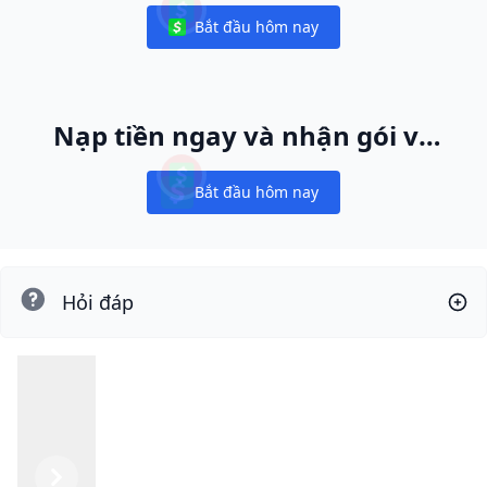
Bắt đầu hôm nay
Notifications
Nạp tiền ngay và nhận gói vé
WPT® Global của bạn
Bắt đầu hôm nay
Notifications
Hỏi đáp