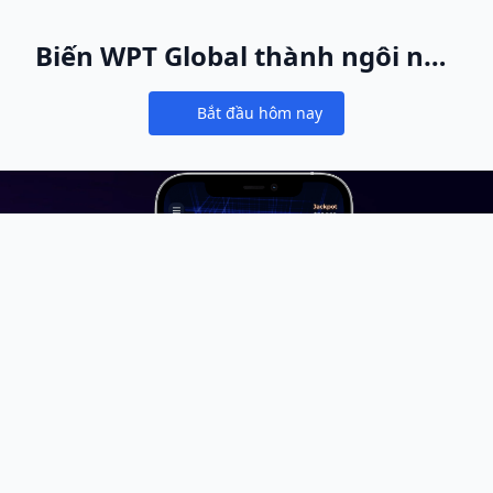
Biến WPT Global thành ngôi nhà
poker online mới của bạn
Bắt đầu hôm nay
Notifications