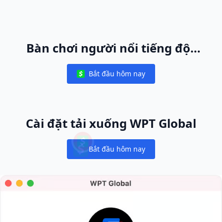
Bàn chơi người nổi tiếng độc
nhất
Bắt đầu hôm nay
Notifications
Cài đặt tải xuống WPT Global
Bắt đầu hôm nay
Notifications