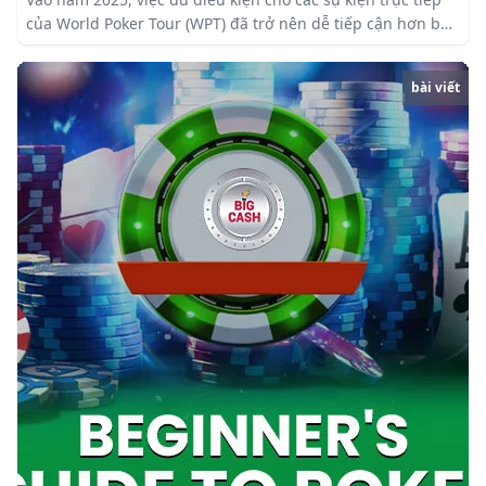
của World Poker Tour (WPT) đã trở nên dễ tiếp cận hơn bao
giờ hết, nhờ các nền tảng trực tuyến cung cấp các giải đấu
vệ tinh. Cho dù bạn là một chuyên gia dày dạn kinh
bài viết
nghiệm hay một người mới đến, đây là cách bạn có thể
đảm bảo chỗ ngồi của mình tại các sự kiện WPT Live danh
tiếng thông qua các vòng loại trực tuyến.