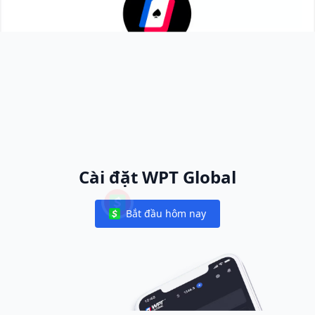
Cài đặt WPT Global
Bắt đầu hôm nay
Notifications