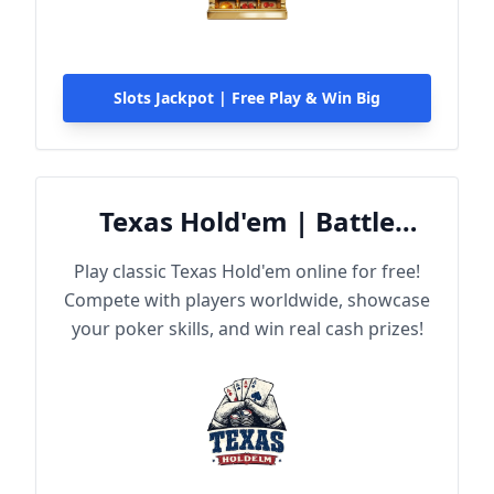
Slots Jackpot | Free Play & Win Big
Texas Hold'em | Battle
Online
Play classic Texas Hold'em online for free!
Compete with players worldwide, showcase
your poker skills, and win real cash prizes!