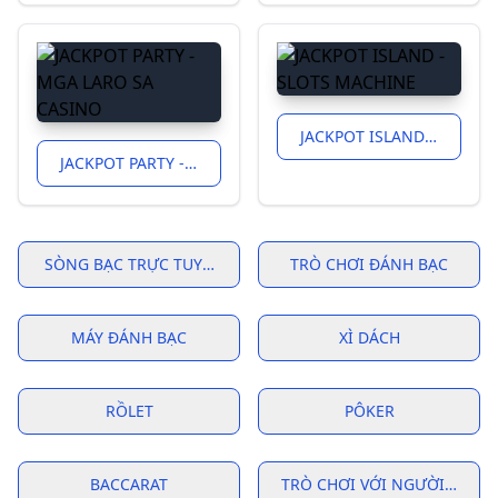
JACKPOT ISLAND - SLOTS MACHINE
JACKPOT PARTY - MGA LARO SA CASINO
SÒNG BẠC TRỰC TUYẾN
TRÒ CHƠI ĐÁNH BẠC
MÁY ĐÁNH BẠC
XÌ DÁCH
RỒLET
PÔKER
BACCARAT
TRÒ CHƠI VỚI NGƯỜI CHIA B