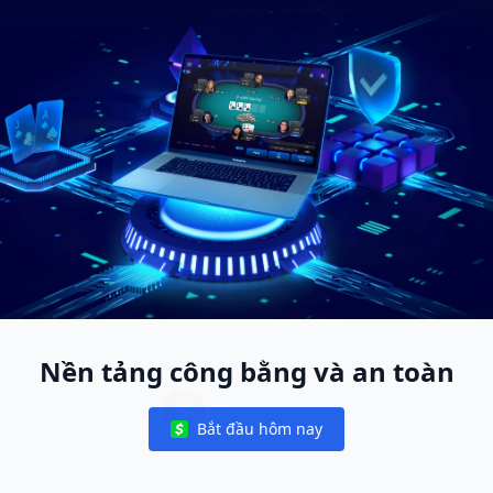
Nền tảng công bằng và an toàn
Bắt đầu hôm nay
Notifications