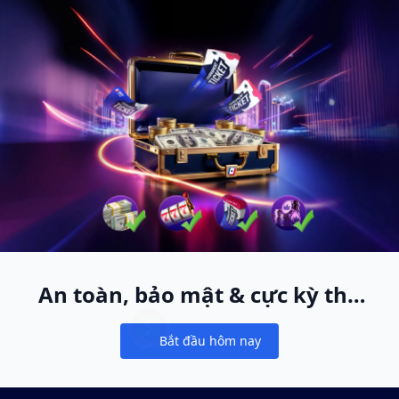
An toàn, bảo mật & cực kỳ thú
vị
Bắt đầu hôm nay
Notifications