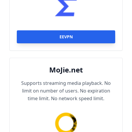
EEVPN
MoJie.net
Supports streaming media playback. No
limit on number of users. No expiration
time limit. No network speed limit.