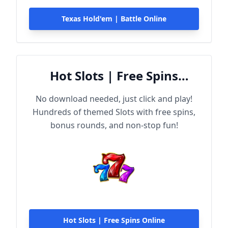
Texas Hold'em | Battle Online
Hot Slots | Free Spins
Online
No download needed, just click and play!
Hundreds of themed Slots with free spins,
bonus rounds, and non-stop fun!
Hot Slots | Free Spins Online