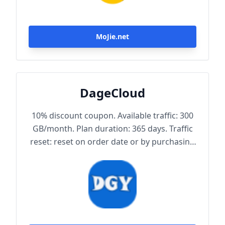
MoJie.net
DageCloud
10% discount coupon. Available traffic: 300
GB/month. Plan duration: 365 days. Traffic
reset: reset on order date or by purchasing
traffic package. Maximum achievable
bandwidth: 1000 Mbps. Node protocol:
Trojan.