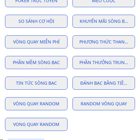
PÔKER TRỰC TUYẾN
MẸO CƯỢC
SO SÁNH CƠ HỘI
KHUYẾN MÃI SÒNG BẠC
VÒNG QUAY MIỄN PHÍ
PHƯƠNG THỨC THANH TOÁ
PHẦN MỀM SÒNG BẠC
PHẦN THƯỞNG TRUNG THÀ
TIN TỨC SÒNG BẠC
ĐÁNH BẠC BẰNG TIỀN THẬT
VÒNG QUAY RANDOM
RANDOM VÒNG QUAY
VONG QUAY RANDOM