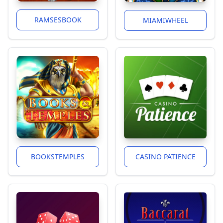
RAMSESBOOK
MIAMIWHEEL
BOOKSTEMPLES
CASINO PATIENCE