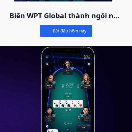
Biến WPT Global thành ngôi nhà
poker online mới của bạn
Bắt đầu hôm nay
Notifications