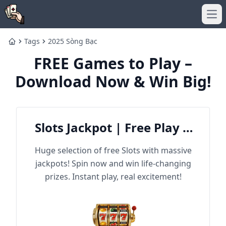
Ope
Tags
2025 Sòng Bạc
Home
FREE Games to Play –
Download Now & Win Big!
Slots Jackpot | Free Play &
Win Big
Huge selection of free Slots with massive
jackpots! Spin now and win life-changing
prizes. Instant play, real excitement!