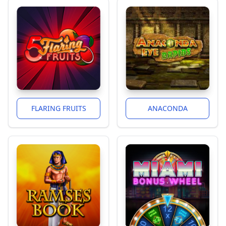
FLARING FRUITS
ANACONDA