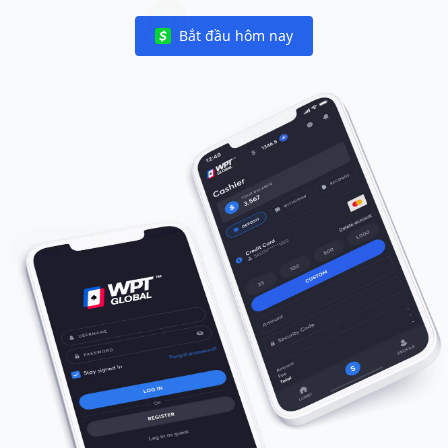
Bắt đầu hôm nay
Notifications