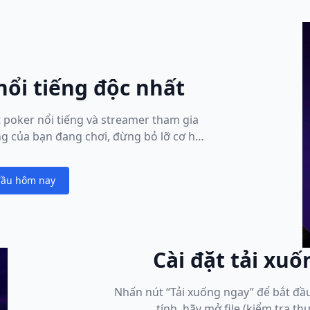
nổi tiếng độc nhất
 poker nổi tiếng và streamer tham gia
ng của bạn đang chơi, đừng bỏ lỡ cơ hội
iao lưu cùng họ!
đầu hôm nay
ions
Cài đặt tải xu
Nhấn nút “Tải xuống ngay” để bắt đầ
tính, hãy mở file (kiểm tra t