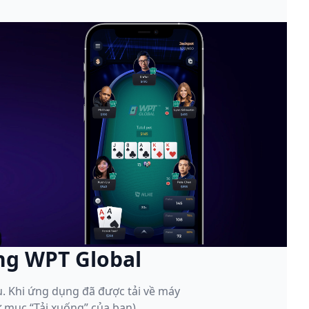
ống WPT Global
u. Khi ứng dụng đã được tải về máy
hư mục “Tải xuống” của bạn).