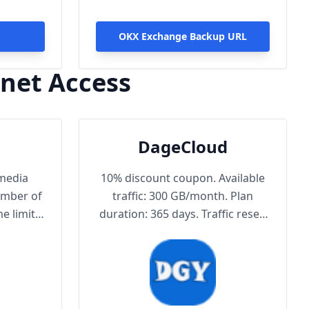
OKX Exchange Backup URL
net Access
DageCloud
media
10% discount coupon. Available
umber of
traffic: 300 GB/month. Plan
e limit.
duration: 365 days. Traffic reset:
mit.
reset on order date or by
purchasing traffic package.
Maximum achievable bandwidth:
1000 Mbps. Node protocol:
Trojan.