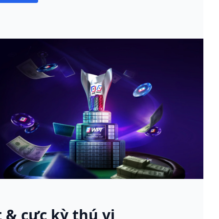
 & cực kỳ thú vị