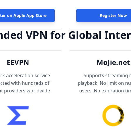
ter on Apple App Store
Register Now
ed VPN for Global Inter
EEVPN
MoJie.net
k acceleration service
Supports streaming 
cted with hundreds of
playback. No limit on n
t providers worldwide
users. No expiration tim
No network speed li