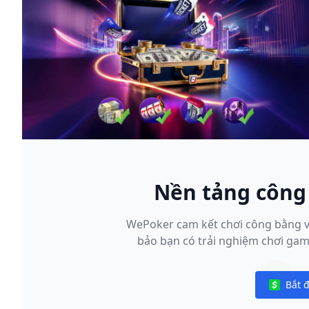
Nền tảng công
WePoker cam kết chơi công bằng v
bảo bạn có trải nghiệm chơi gam
Bắt 
Notificat