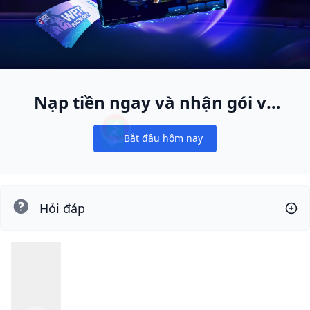
Nạp tiền ngay và nhận gói vé
WPT® Global của bạn
Bắt đầu hôm nay
Notifications
Hỏi đáp