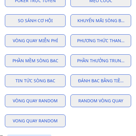
PÔKER TRỰC TUYẾN
MẸO CƯỢC
SO SÁNH CƠ HỘI
KHUYẾN MÃI SÒNG BẠC
VÒNG QUAY MIỄN PHÍ
PHƯƠNG THỨC THANH TOÁ
PHẦN MỀM SÒNG BẠC
PHẦN THƯỞNG TRUNG THÀ
TIN TỨC SÒNG BẠC
ĐÁNH BẠC BẰNG TIỀN THẬT
VÒNG QUAY RANDOM
RANDOM VÒNG QUAY
VONG QUAY RANDOM