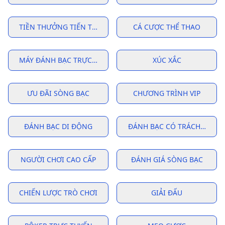
TIỀN THƯỞNG TIẾN TRIỂN
CÁ CƯỢC THỂ THAO
MÁY ĐÁNH BẠC TRỰC TUYẾN
XÚC XẮC
ƯU ĐÃI SÒNG BẠC
CHƯƠNG TRÌNH VIP
ĐÁNH BẠC DI ĐỘNG
ĐÁNH BẠC CÓ TRÁCH NHIỆ
NGƯỜI CHƠI CAO CẤP
ĐÁNH GIÁ SÒNG BẠC
CHIẾN LƯỢC TRÒ CHƠI
GIẢI ĐẤU