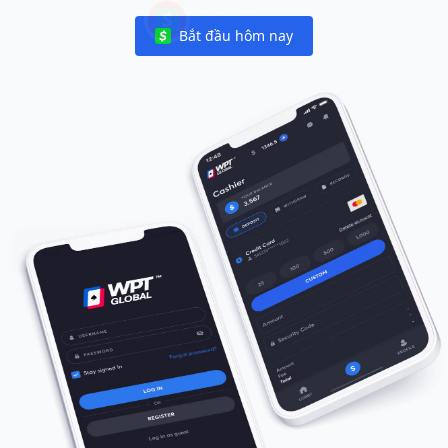
Bắt đầu hôm nay
Notifications