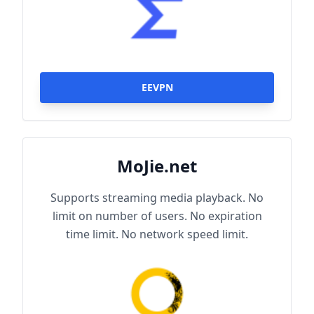
EEVPN
MoJie.net
Supports streaming media playback. No
limit on number of users. No expiration
time limit. No network speed limit.