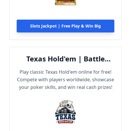
Slots Jackpot | Free Play & Win Big
Texas Hold'em | Battle
Online
Play classic Texas Hold'em online for free!
Compete with players worldwide, showcase
your poker skills, and win real cash prizes!