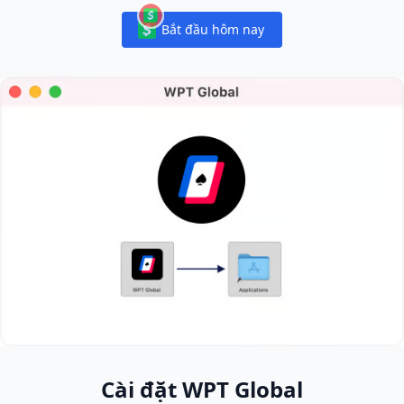
Bắt đầu hôm nay
Notifications
Cài đặt WPT Global