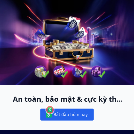
An toàn, bảo mật & cực kỳ thú
vị
Bắt đầu hôm nay
Notifications