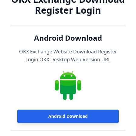
Register Login
Android Download
OKX Exchange Website Download Register
Login OKX Desktop Web Version URL
Android Download