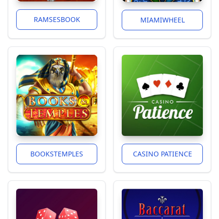
RAMSESBOOK
MIAMIWHEEL
BOOKSTEMPLES
CASINO PATIENCE