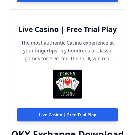
Live Casino | Free Trial Play
The most authentic Casino experience at
your fingertips! Try hundreds of classic
games for free, feel the thrill, win real
rewards!
Live Casino | Free Trial Play
OKX Exchange Download