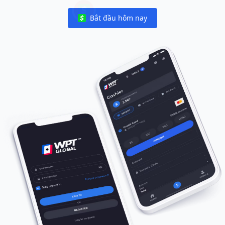
Bắt đầu hôm nay
Notifications