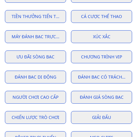
TIỀN THƯỞNG TIẾN TRIỂN
CÁ CƯỢC THỂ THAO
MÁY ĐÁNH BẠC TRỰC TUYẾN
XÚC XẮC
ƯU ĐÃI SÒNG BẠC
CHƯƠNG TRÌNH VIP
ĐÁNH BẠC DI ĐỘNG
ĐÁNH BẠC CÓ TRÁCH NHIỆ
NGƯỜI CHƠI CAO CẤP
ĐÁNH GIÁ SÒNG BẠC
CHIẾN LƯỢC TRÒ CHƠI
GIẢI ĐẤU