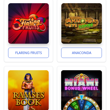
FLARING FRUITS
ANACONDA