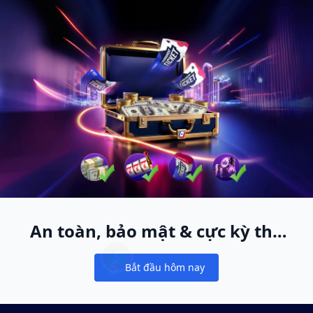
An toàn, bảo mật & cực kỳ thú
vị
Bắt đầu hôm nay
Notifications