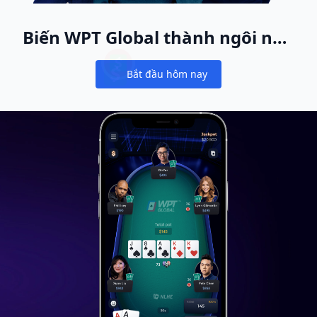
Biến WPT Global thành ngôi nhà
poker online mới của bạn
Bắt đầu hôm nay
Notifications