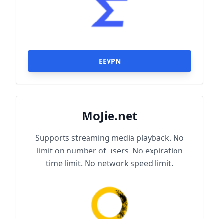
EEVPN
MoJie.net
Supports streaming media playback. No
limit on number of users. No expiration
time limit. No network speed limit.