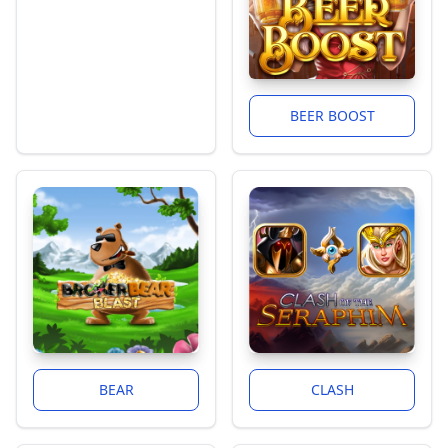
BEER BOOST
BEAR
CLASH