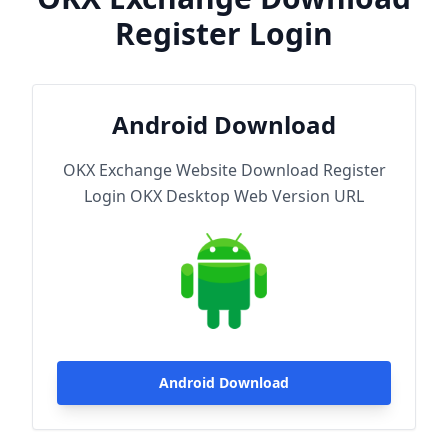
Register Login
Android Download
OKX Exchange Website Download Register
Login OKX Desktop Web Version URL
Android Download