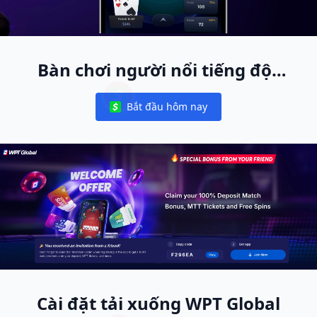
Bàn chơi người nổi tiếng độc
nhất
Bắt đầu hôm nay
Notifications
Cài đặt tải xuống WPT Global