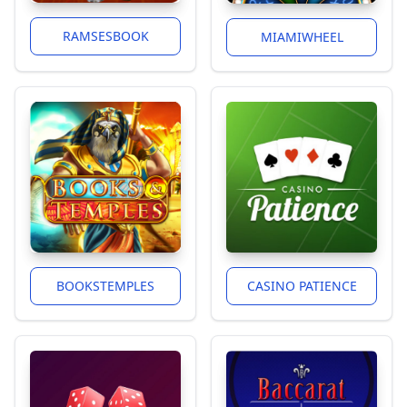
RAMSESBOOK
MIAMIWHEEL
BOOKSTEMPLES
CASINO PATIENCE